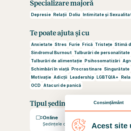
Specializare majoră
Depresie
Relații
Doliu
Intimitate și Sexualita
Te poate ajuta și cu
Anxietate
Stres
Furie
Frică
Tristețe
Stimă d
Sindromul Burnout
Tulburări de personalitate
Tulburări de alimentație
Psihosomatizări
Agr
Schimbări în viață
Procrastinare
Singurătate
Motivație
Adicții
Leadership
LGBTQIA+
Rela
OCD
Atacuri de panică
Tipul ședinței
Consimțământ
Online
Acest site 
Ședințele online au loc prin apel video sec