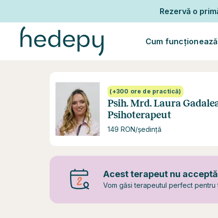
Rezervă o pri
Cum funcționează
(+300 ore de practică)
Psih. Mrd. Laura Gadale
Psihoterapeut
149 RON/ședință
Acest terapeut nu acceptă c
Vom găsi terapeutul perfect pentru t