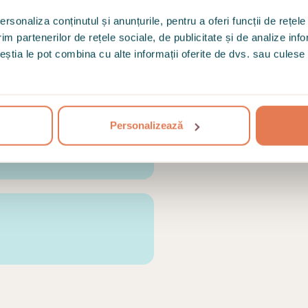
rsonaliza conținutul și anunțurile, pentru a oferi funcții de rețele
Absolventa formare
im partenerilor de rețele sociale, de publicitate și de analize info
cuplu", Institutul 
ceștia le pot combina cu alte informații oferite de dvs. sau culese î
Absolventa curs "E
comunicatii LGBTQ+
mintala
Personalizează
vuta vreodata