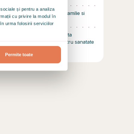
 sociale și pentru a analiza
 "Psihoterapie sistemica de familie si
rmații cu privire la modul în
pentru Cuplu si Familie
n urma folosirii serviciilor
vauarea si consilierea adaptata
", Asociatia de educatie pentru sanatate
Permite toate