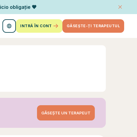
icio obligație 🧡
INTRĂ ÎN CONT
GĂSEȘTE-ȚI TERAPEUTUL
GĂSEȘTE UN TERAPEUT