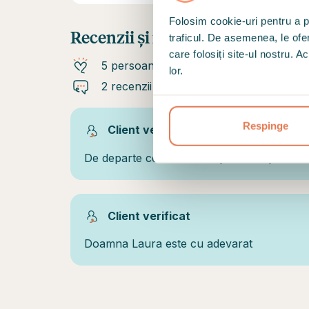
Folosim cookie-uri pentru a pe
Recenzii și recomandări
traficul. De asemenea, le ofer
care folosiți site-ul nostru. A
5 persoane recomandă
lor.
2 recenzii
Respinge
Client verificat
De departe cea mai buna psihoterapeuta a
Client verificat
Doamna Laura este cu adevarat