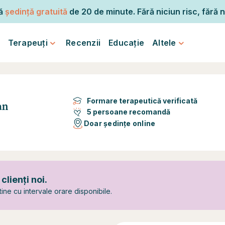
mă
ședință gratuită
de 20 de minute. Fără niciun risc, fără n
Terapeuți
Recenzii
Educație
Altele
Formare terapeutică verificată
an
5 persoane recomandă
Doar ședințe online
lienți noi.
ine cu intervale orare disponibile.