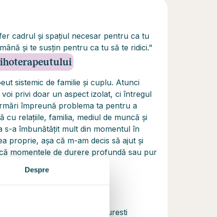
ofer cadrul şi spaţiul necesar pentru ca tu
 mână şi te susţin pentru ca tu să te ridici."
psihoterapeutului
ut sistemic de familie și cuplu. Atunci
i privi doar un aspect izolat, ci întregul
m urmări împreună problema ta pentru a
 cu relațiile, familia, mediul de muncă și
ea s-a îmbunătăţit mult din momentul în
a proprie, aşa că m-am decis să ajut şi
scă momentele de durere profundă sau pur
Despre
logie, FPSE, Universitatea Bucuresti