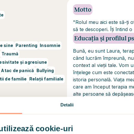
Motto
te
"Rolul meu aici este să-ţi 
să te descoperi. Îţi întind o
Educația și profilul 
e sine
Parenting
Insomnie
Bună, eu sunt Laura, terape
Traumă
când lucrăm împreună, nu vo
esivitate și agresiune
context al vieții tale. Vo
Atac de panică
Bullying
înțelege cum este conectată
tii de familie
Relații familiale
istoria personală. Viaţa m
care am început terapia me
alte persoane să depăşea
şi simplu de impas.
Detalii
Certificări și diplome
utilizează cookie-uri
urizat, pe platforma Hedepy.
Licentata in psiho