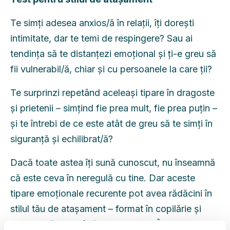
Te simți adesea anxios/ă în relații, îți dorești
intimitate, dar te temi de respingere? Sau ai
tendința să te distanțezi emoțional și ți-e greu să
fii vulnerabil/ă, chiar și cu persoanele la care ții?
Te surprinzi repetând aceleași tipare în dragoste
și prietenii – simțind fie prea mult, fie prea puțin –
și te întrebi de ce este atât de greu să te simți în
siguranță și echilibrat/ă?
Dacă toate astea îți sună cunoscut, nu înseamnă
că este ceva în neregulă cu tine. Dar aceste
tipare emoționale recurente pot avea rădăcini în
stilul tău de atașament – format în copilărie și
adesea păstrat până la maturitate. Înțelegerea lor