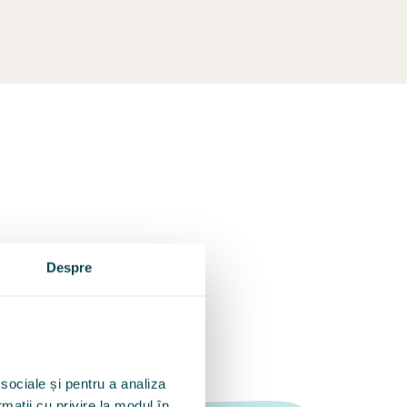
ic
Despre
ează
il.
 sociale și pentru a analiza
rmații cu privire la modul în