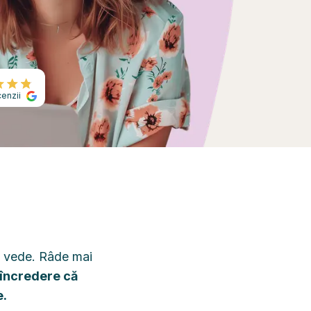
enzii
se vede. Râde mai
încredere că
e.