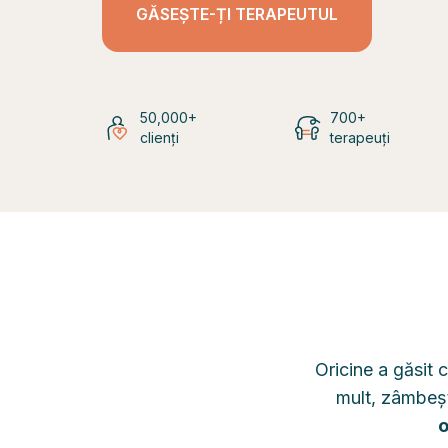
GĂSEȘTE-ȚI TERAPEUTUL
50,000+
700+
clienți
terapeuți
Oricine a găsit 
mult, zâmbeșt
o