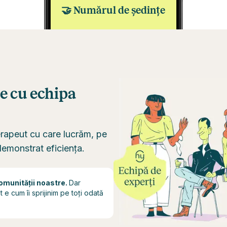
🤝
Numărul de ședințe
e cu echipa
erapeut cu care lucrăm, pe
emonstrat eficiența.
comunității noastre.
Dar
e cum îi sprijinim pe toți odată