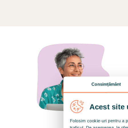
Consimțământ
t
Acest site 
Folosim cookie-uri pentru a pe
traficul. De asemenea, le ofer