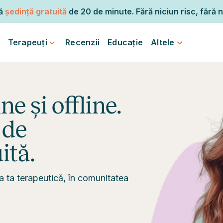
mă
ședință gratuită
de 20 de minute. Fără niciun risc, fără n
Terapeuți
Recenzii
Educație
Altele
e și offline.
 de
ită.
a ta terapeutică, în comunitatea