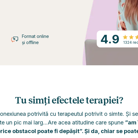
4.9
Format online
și offline
1324 rec
Tu simți efectele terapiei?
conexiunea potrivită cu terapeutul potrivit o simte. Și 
e un pic mai larg...Are acea atitudine care spune
”am 
rice obstacol poate fi depășit”. Și da, chiar se poat