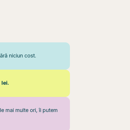
ără niciun cost.
lei.
le mai multe ori, îi putem