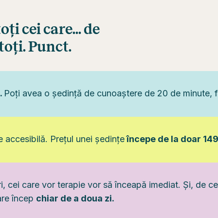
ți cei care... de
toți. Punct.
.
Poți avea o ședință de cunoaștere de 20 de minute, f
accesibilă. Prețul unei ședințe
începe de la doar 149 
, cei care vor terapie vor să înceapă imediat. Și, de ce
are încep
chiar de a doua zi.