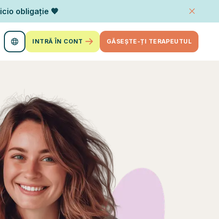
icio obligație 🧡
INTRĂ ÎN CONT
GĂSEȘTE-ȚI TERAPEUTUL