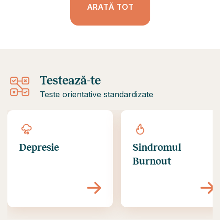
ARATĂ TOT
vei ajunge la timp? Te-ai îngrijorat
subiect specific pe ca
vreodată atât de mult pentru viitor
discuți, sau emoții c
încât ai uitat complet să trăiești în
nu le poți desluși sing
prezent? Așa poate arăta
anxietatea.
Testează-te
Teste orientative standardizate
Depresie
Sindromul
Burnout