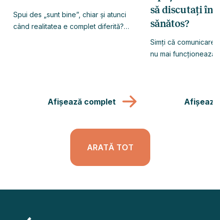
să discutați în
Spui des „sunt bine”, chiar și atunci
sănătos?
când realitatea e complet diferită?
Află de ce ne ascundem emoțiile,
Simți că comunicarea d
cum ne poate afecta acest reflex și
nu mai funcționează 
ce poți face diferit.
trebui? Ca și cum, în t
certurilor, vorbiți lim
diferite. Unul dintre v
Afișează complet
rănit, iar apoi urmeaz
Afișează
Conflictul se stinge… 
reveni, poate chiar ma
ARATĂ TOT