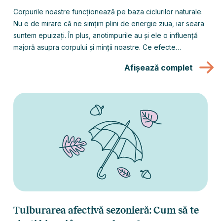
Corpurile noastre funcționează pe baza ciclurilor naturale.
Nu e de mirare că ne simțim plini de energie ziua, iar seara
suntem epuizați. În plus, anotimpurile au și ele o influență
majoră asupra corpului și minții noastre. Ce efecte
psihologice are primăvara asupra noastră? De ce astenia
Afișează complet
de primăvară poate lua deseori locul energiei și vitalității pe
care ni le dorim și cum putem profita de semnalul de trezire
pe care îl primim de la natură?
Tulburarea afectivă sezonieră: Cum să te