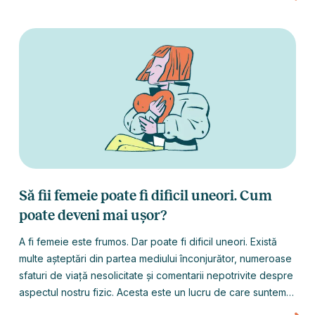
deloc adevărat.
Să fii femeie poate fi dificil uneori. Cum
poate deveni mai ușor?
A fi femeie este frumos. Dar poate fi dificil uneori. Există
multe așteptări din partea mediului înconjurător, numeroase
sfaturi de viață nesolicitate și comentarii nepotrivite despre
aspectul nostru fizic. Acesta este un lucru de care suntem
cu toții conștienți. Articolul pe care îl citești este pentru cele