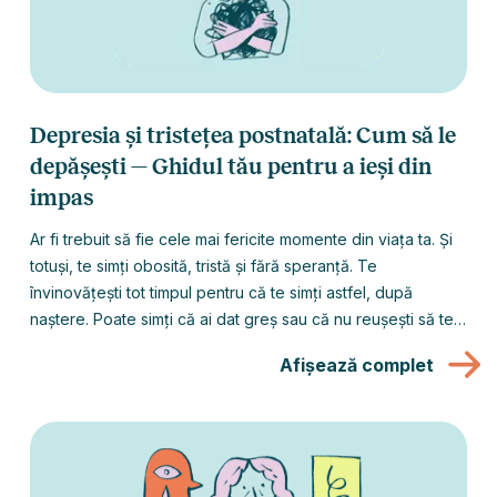
Depresia și tristețea postnatală: Cum să le
depășești — Ghidul tău pentru a ieși din
impas
Ar fi trebuit să fie cele mai fericite momente din viața ta. Și
totuși, te simți obosită, tristă și fără speranță. Te
învinovățești tot timpul pentru că te simți astfel, după
naștere. Poate simți că ai dat greș sau că nu reușești să te
conectezi cu bebelușul tău. Dacă te regăsești în aceste
Afișează complet
rânduri, atunci te afli în locul potrivit – te rugăm, citește mai
departe. Poți ieși din acest impas.