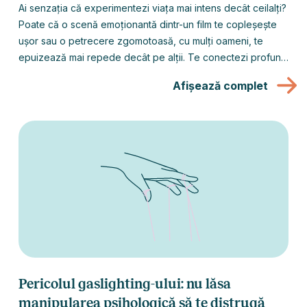
Ai senzația că experimentezi viața mai intens decât ceilalți?
Poate că o scenă emoționantă dintr-un film te copleșește
ușor sau o petrecere zgomotoasă, cu mulți oameni, te
epuizează mai repede decât pe alții. Te conectezi profund
cu arta, resimți puternic emoțiile celor din jur, iar discuțiile
Afișează complet
superficiale pur și simplu nu ți se potrivesc.
Pericolul gaslighting-ului: nu lăsa
manipularea psihologică să te distrugă