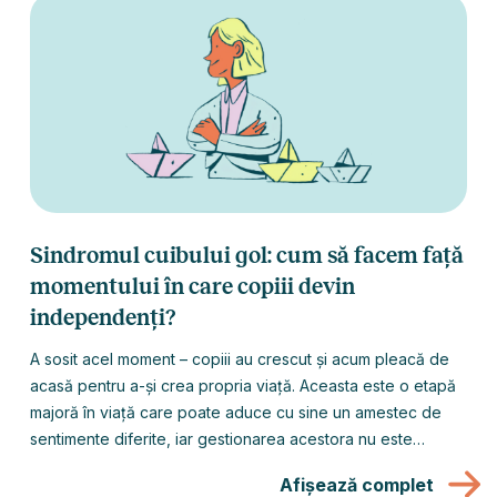
tine? Hai să aflăm împreună.
Sindromul cuibului gol: cum să facem față
momentului în care copiii devin
independenți?
A sosit acel moment – copiii au crescut și acum pleacă de
acasă pentru a-și crea propria viață. Aceasta este o etapă
majoră în viață care poate aduce cu sine un amestec de
sentimente diferite, iar gestionarea acestora nu este
întotdeauna ușoară. Deși există percepția că doar femeile
Afișează complet
se confruntă cu sindromul cuibului gol, acest lucru nu este