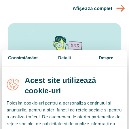
menținem și, uneori, chiar să găsim noi relații. Dar, pe de
Afișează complet
altă parte, le pot face și destul de complicate. Comparații,
gelozie, dependență care ne perturbă timpul petrecut
împreună… Cum ne protejăm relațiile de capcanele social
media?
Consimțământ
Detalii
Despre
Acest site utilizează
cookie-uri
Procrastinarea este lene? Cauzele ascunse
ale procrastinării și cum să scapi definitiv
Folosim cookie-uri pentru a personaliza conținutul și
de ea
anunțurile, pentru a oferi funcții de rețele sociale și pentru
a analiza traficul. De asemenea, le oferim partenerilor de
O să fac asta după-amiază. Ah, e deja prânz, nu mai are
rețele sociale, de publicitate și de analize informații cu
rost să mă apuc acum. Mai bine încep mâine dimineață. Dar