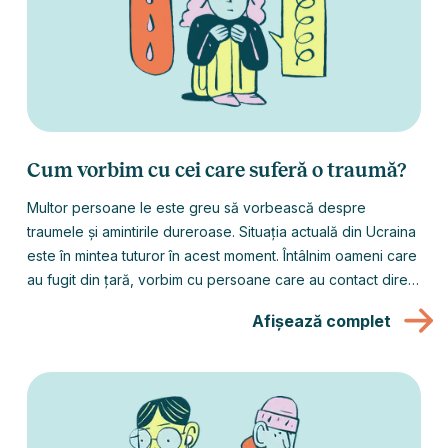
Cum vorbim cu cei care suferă o traumă?
Multor persoane le este greu să vorbească despre
traumele și amintirile dureroase. Situația actuală din Ucraina
este în mintea tuturor în acest moment. Întâlnim oameni care
au fugit din țară, vorbim cu persoane care au contact direct
cu cei care au fost nevoiți să rămână acolo sau pur și
Afișează complet
simplu au prieteni ucraineni.