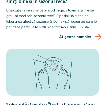
simți bine și în sezonul rece?
Dispoziția ta se schimbă în mod negativ toamna și îți este
greu să treci prin sezonul rece? E posibil să suferi de
tulburarea afectivă sezonieră. Dar, există lucruri pe care le
poți face pentru a te simți bine tot timpul anului. Există
metode foarte eficiente de gestionare a Tulburării afective
Afișează complet
sezoniere, care aduc o ameliorare rapidă.
Toleranță 0 pentru ”body shaming”. Cum