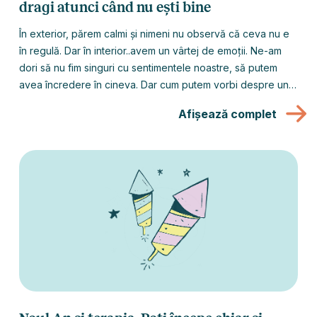
dragi atunci când nu ești bine
În exterior, părem calmi și nimeni nu observă că ceva nu e
în regulă. Dar în interior..avem un vârtej de emoții. Ne-am
dori să nu fim singuri cu sentimentele noastre, să putem
avea încredere în cineva. Dar cum putem vorbi despre un
subiect dificil legat de sănătatea mintală, când nimeni nu
Afișează complet
are habar ce simțim cu adevărat? Așa că preferăm să nu
spunem nimic. Dar cu cât ne închidem în noi și ne reprimăm
emoțiile, cu atât ne îndepărtăm mai mult de oamenii la care
ținem și de relațiile care contează.