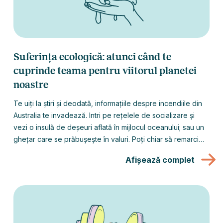
Suferința ecologică: atunci când te
cuprinde teama pentru viitorul planetei
noastre
Te uiți la știri și deodată, informațiile despre incendiile din
Australia te invadează. Intri pe rețelele de socializare și
vezi o insulă de deșeuri aflată în mijlocul oceanului; sau un
ghețar care se prăbușește în valuri. Poți chiar să remarci
efectele crizei ecologice asupra aerului pe care îl respiri, în
Afișează complet
timp real, și deci nu este de mirare că ești speriat/ă de
perspectiva viitorului. Al tău și al planetei. Aceasta este o
teamă cunoscută și sub numele de suferința (sau doliul)
ecologic/ă. Uneori numită și suferință pentru mediu, eco-
anxietate sau anxietate climatică.