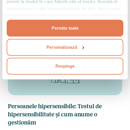
privire la modul în care folosiți site-ul nostru. Aceștia le
dimineața, în schimb, răspunzi la emailuri. Apoi trebuie să
pot combina cu alte informații oferite de dvs. sau culese
faci ordine.
în urma folosirii serviciilor lor.
Afișează complet
Permite toate
Personalizează
Respinge
Persoanele hipersensibile: Testul de
hipersensibilitate și cum anume o
gestionăm