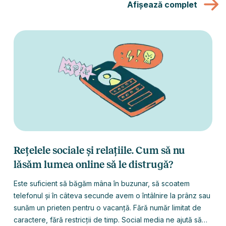
Afișează complet
dintre voi care se simt ocazional copleșite. Care simt că nu
se mai recunosc și că nu mai înțeleg cine sunt ele cu
adevărat. Vom încerca să venim cu idei și propuneri despre
cum să faci față cerințelor celorlalți și cum să te simți mai
feminină și mai veselă.
Rețelele sociale și relațiile. Cum să nu
lăsăm lumea online să le distrugă?
Este suficient să băgăm mâna în buzunar, să scoatem
telefonul și în câteva secunde avem o întâlnire la prânz sau
sunăm un prieten pentru o vacanță. Fără număr limitat de
caractere, fără restricții de timp. Social media ne ajută să