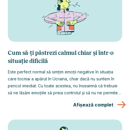
Cum să-ți păstrezi calmul chiar și într-o
situație dificilă
Este perfect normal să simțim emoții negative în situația
care tocmai a apărut în Ucraina, chiar dacă nu suntem în
pericol imediat. Cu toate acestea, nu înseamnă că trebuie
să ne lăsăm emoțiile să preia controlul și să nu ne permitem
să simțim bucurie decât atunci când lumea va reveni la
Afișează complet
normal. Așadar, ce putem face pentru a ne păstra calmul,
dacă este posibil?