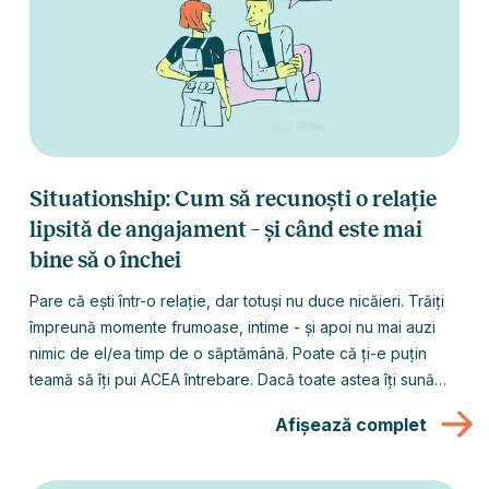
Situationship: Cum să recunoști o relație
lipsită de angajament – și când este mai
bine să o închei
Pare că ești într-o relație, dar totuși nu duce nicăieri. Trăiți
împreună momente frumoase, intime - și apoi nu mai auzi
nimic de el/ea timp de o săptămână. Poate că ți-e puțin
teamă să îți pui ACEA întrebare. Dacă toate astea îți sună
cunoscut, s-ar putea să te afli într-o ”aproape-relație” sau
Afișează complet
”nu chiar o relație” (în engleză situationship). Se poate
transforma în ceva serios? Și cum poți pune capăt unui
situationship atunci când îți dai seama că nu este pentru