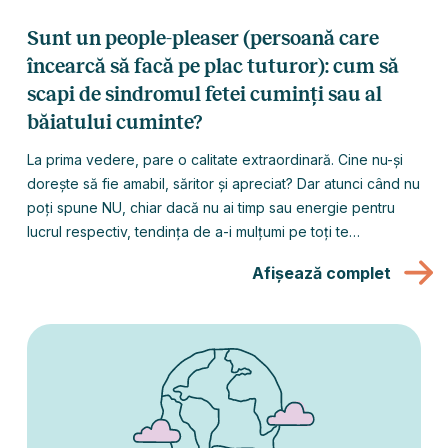
Sunt un people-pleaser (persoană care
încearcă să facă pe plac tuturor): cum să
scapi de sindromul fetei cuminți sau al
băiatului cuminte?
La prima vedere, pare o calitate extraordinară. Cine nu-și
dorește să fie amabil, săritor și apreciat? Dar atunci când nu
poți spune NU, chiar dacă nu ai timp sau energie pentru
lucrul respectiv, tendința de a-i mulțumi pe toți te
deteriorează încet, dar sigur. Citește mai departe pentru a
Afișează complet
afla de la terapeuții noștri de ce nu e nevoie să fii „cea mai
amabilă persoană din lume” și cum anume poți să spui DA
stării tale de bine, fără să-i pierzi pe cei la care ții.