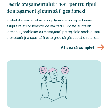
Teoria atașamentului: TEST pentru tipul
de atașament și cum să îl gestionezi
Probabil ai mai auzit asta: copilăria are un impact uriaș
asupra relațiilor noastre de mai târziu. Poate ai întâlnit
termenul „probleme cu mama/tata” pe rețelele sociale, sau
o prietenă ți-a spus că îi este greu să găsească o relație
sănătoasă din cauza traumelor din copilărie. Dar chiar are
Afișează complet
un efect atât de mare? Copilăria a fost acum mult timp!