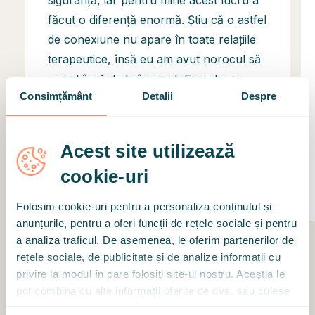
siguranță, iar pentru mine acest lucru a
făcut o diferență enormă. Știu că o astfel
de conexiune nu apare în toate relațiile
terapeutice, însă eu am avut norocul să
o simt încă de la început. Empatia, r
...
Consimțământ
Detalii
Despre
Recenzia a fost scrisă după o lungă perioadă
lucru cu Psih. Mrd. Gabriela Georgiana Roxin
Psihoterapeut. Ședințele de terapie s-au
Acest site utilizează
concentrat pe diverse subiecte, precum
anxietate, stres și încă 5
cookie-uri
Data revizuirii • 27. 07. 2026
Folosim cookie-uri pentru a personaliza conținutul și
anunțurile, pentru a oferi funcții de rețele sociale și pentru
a analiza traficul. De asemenea, le oferim partenerilor de
rețele sociale, de publicitate și de analize informații cu
privire la modul în care folosiți site-ul nostru. Aceștia le
pot combina cu alte informații oferite de dvs. sau culese
în urma folosirii serviciilor lor.