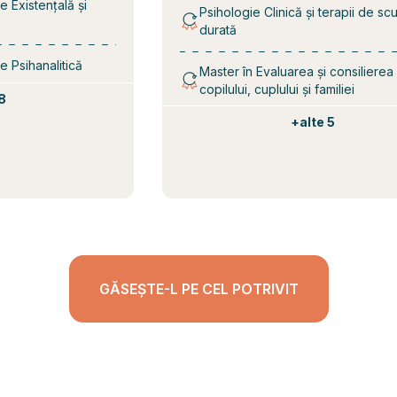
stențală și
Psihologie Clinică și terapii de scurată
durată
hanalitică
Master în Evaluarea și consilierea
copilului, cuplului și familiei
+
alte 5
GĂSEȘTE-L PE CEL POTRIVIT