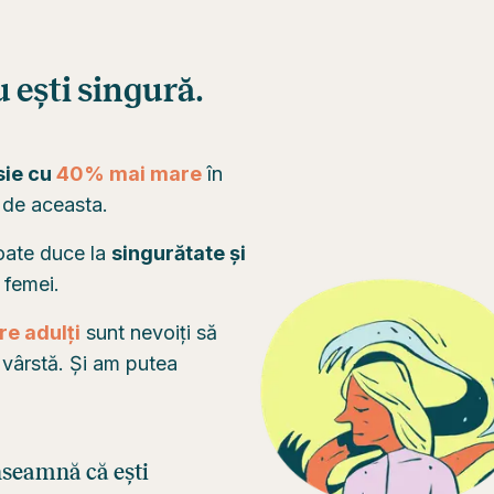
u ești singură.
sie cu
40% mai mare
în
 de aceasta.
oate duce la
singurătate și
 femei.
e adulți
sunt nevoiți să
în vârstă. Și am putea
nseamnă că ești