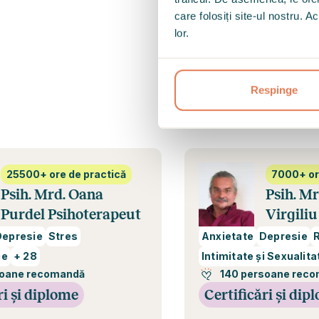
care folosiți site-ul nostru. A
O relație cu t
lor.
Respinge
Iată câțiva 
00+ ore de practică
7000+ ore de 
 Mrd. Oana
Psih. Mrd. Decebal
del Psihoterapeut
Virgiliu Gi
Psihoterap
esie
Stres
Anxietate
Depresie
Relați
28
Intimitate și Sexualitate
e recomandă
140 persoane recoman
i diplome
Certificări și diplom