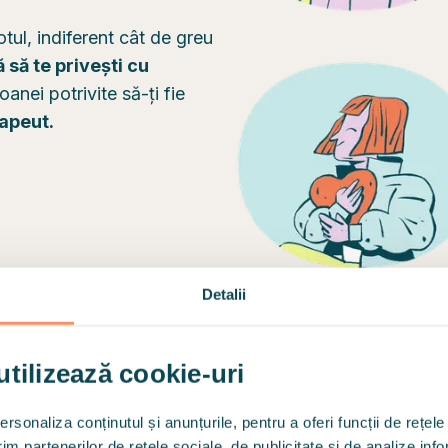
tul, indiferent cât de greu
să te privești cu
soanei potrivite să-ți fie
apeut.
Detalii
utilizează cookie-uri
rsonaliza conținutul și anunțurile, pentru a oferi funcții de rețele
im partenerilor de rețele sociale, de publicitate și de analize info