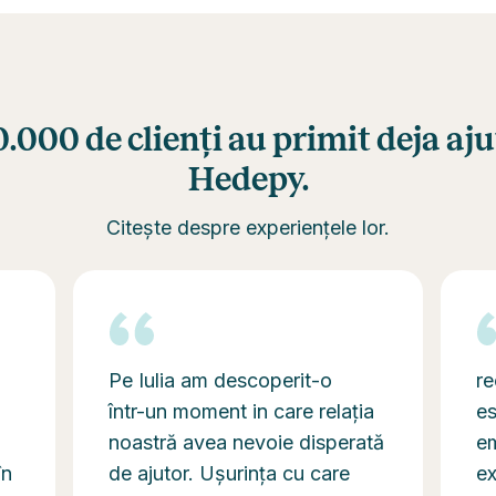
0.000 de clienți au primit deja aju
Hedepy.
Citește despre experiențele lor.
Pe Iulia am descoperit-o
re
într-un moment in care relația
es
noastră avea nevoie disperată
em
în
de ajutor. Ușurința cu care
ex