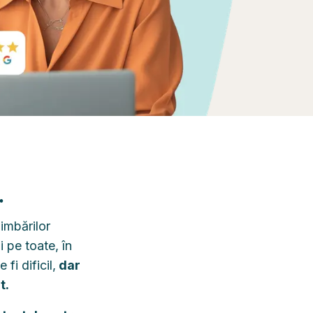
.
himbărilor
i pe toate, în
fi dificil,
dar
t.