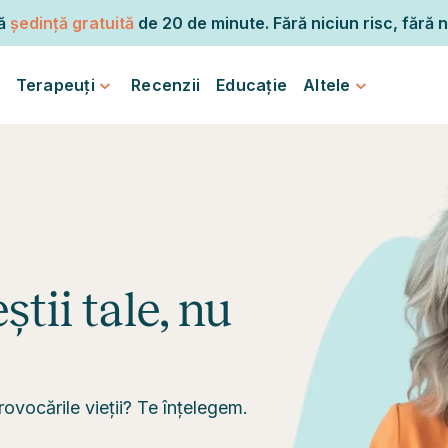
mă
ședință gratuită
de 20 de minute. Fără niciun risc, fără n
Terapeuți
Recenzii
Educație
Altele
știi tale, nu
ovocările vieții? Te înțelegem.