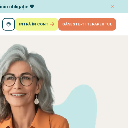
icio obligație 🧡
INTRĂ ÎN CONT
GĂSEȘTE-ȚI TERAPEUTUL