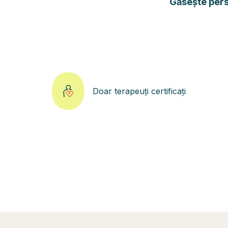
Găsește perso
Doar terapeuți certificați