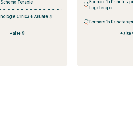
Formare în Psihoterapie Exi
ema Terapie
Logoterapie
gie Clinică-Evaluare și
Formare în Psihoterapie Psi
+
alte 9
+
alte 8