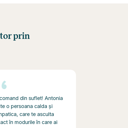
tor prin
comand din suflet! Antonia
Am vrut sa scriu
te o persoana calda și
text in privat da
patica, care te asculta
lucru bun ca pa
act în modurile în care ai
sincera sa fie ac