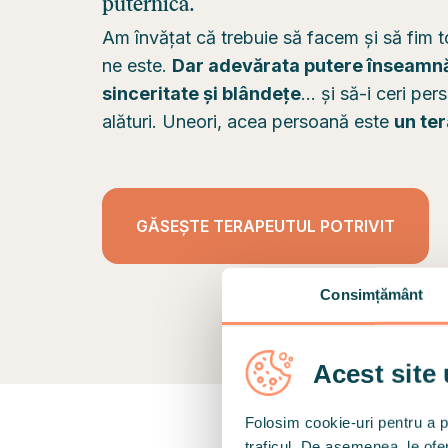
puternică.
Am învățat că trebuie să facem și să fim to
ne este.
Dar adevărata putere înseamnă 
sinceritate și blândețe
... și să-i ceri per
alături. Uneori, acea persoană este
un ter
GĂSEȘTE TERAPEUTUL POTRIVIT
Consimțământ
Acest site 
Folosim cookie-uri pentru a pe
traficul. De asemenea, le ofer