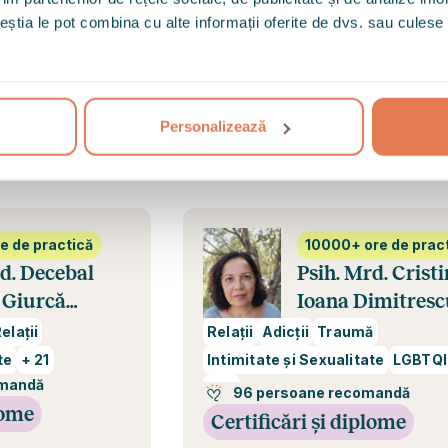
ceștia le pot combina cu alte informații oferite de dvs. sau culese î
erapeutul bazată pe încredere și s
esențială pentru succesul terapiei
Personalizează
dintre specialiștii alături de care poți începe călătoria s
practică
10000+ ore de practică
Psih. Mrd. Cristina
urcă
Ioana Dimitrescu
eut
Psihoterapeut
i
Relații
Adicții
Traumă
+
21
Intimitate și Sexualitate
LGBTQIA+
dă
+
21
96 persoane recomandă
e
Certificări și diplome