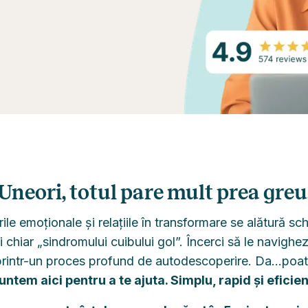
Uneori, totul pare mult prea greu
le emoționale și relațiile în transformare se alătură sc
chiar „sindromului cuibului gol”. Încerci să le navighez
printr-un proces profund de autodescoperire. Da...poate 
untem aici pentru a te ajuta. Simplu, rapid și eficien