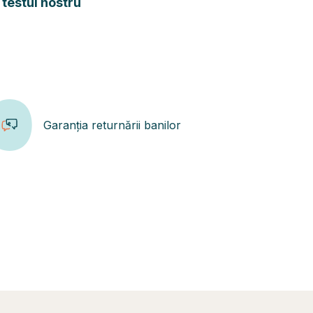
 testul nostru
Garanția returnării banilor