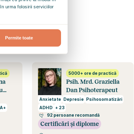
n urma folosirii serviciilor
inceritate este
.
Permite toate
pre mai bine.
5000+ ore de practică
Psih. Mrd. Graziella
Dan Psihoterapeut
Anxietate
Depresie
Psihosomatizări
ADHD
+
23
92 persoane recomandă
Certificări și diplome