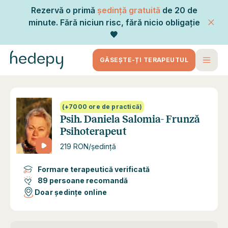
Rezervă o primă
ședință gratuită
de 20 de
minute. Fără niciun risc, fără nicio obligație
🧡
GĂSEȘTE-ȚI TERAPEUTUL
(+7000 ore de practică)
Psih. Daniela Salomia- Frunză
Psihoterapeut
219 RON/ședință
Formare terapeutică verificată
89 persoane recomandă
Doar ședințe online