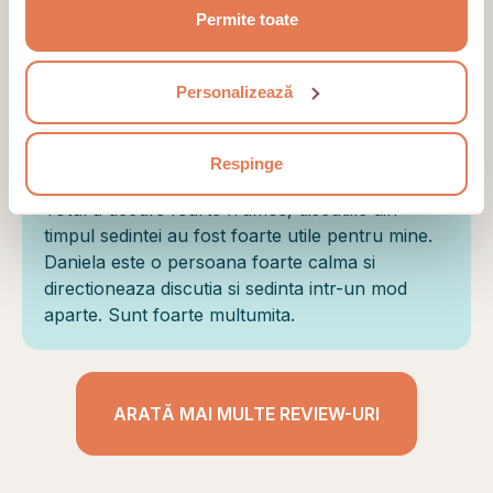
ideea ei de a deveni cel mai bun om pentru tine
Permite toate
ca mai apoi sa fii bun și pentru ceilalți. Are
sfaturi excepționale!
Personalizează
Client verificat
Respinge
Totul a decurs foarte frumos, discutiile din
timpul sedintei au fost foarte utile pentru mine.
Daniela este o persoana foarte calma si
directioneaza discutia si sedinta intr-un mod
aparte. Sunt foarte multumita.
ARATĂ MAI MULTE REVIEW-URI