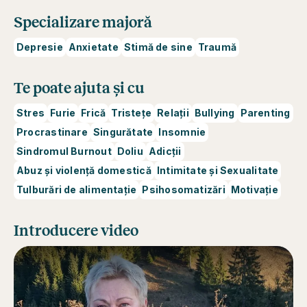
Specializare majoră
Depresie
Anxietate
Stimă de sine
Traumă
Te poate ajuta și cu
Stres
Furie
Frică
Tristețe
Relații
Bullying
Parenting
Procrastinare
Singurătate
Insomnie
Sindromul Burnout
Doliu
Adicții
Abuz și violență domestică
Intimitate și Sexualitate
Tulburări de alimentație
Psihosomatizări
Motivație
Introducere video