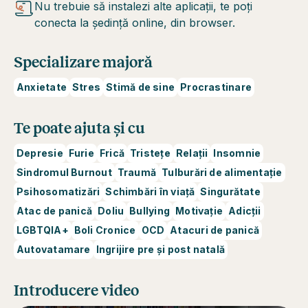
Nu trebuie să instalezi alte aplicații, te poți
conecta la ședință online, din browser.
Specializare majoră
Anxietate
Stres
Stimă de sine
Procrastinare
Te poate ajuta și cu
Depresie
Furie
Frică
Tristețe
Relații
Insomnie
Sindromul Burnout
Traumă
Tulburări de alimentație
Psihosomatizări
Schimbări în viață
Singurătate
Atac de panică
Doliu
Bullying
Motivație
Adicții
LGBTQIA+
Boli Cronice
OCD
Atacuri de panică
Autovatamare
Ingrijire pre și post natală
Introducere video