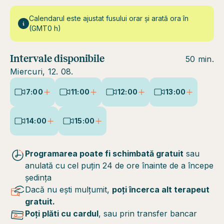
Calendarul este ajustat fusului orar și arată ora în
(GMT0 h)
Intervale disponibile
50 min.
Miercuri, 12. 08.
7:00
11:00
12:00
13:00
14:00
15:00
Programarea poate fi schimbată gratuit
sau
anulată cu cel puțin 24 de ore înainte de a începe
ședința
Dacă nu ești mulțumit,
poți încerca alt terapeut
gratuit.
Poți plăti cu cardul
, sau prin transfer bancar