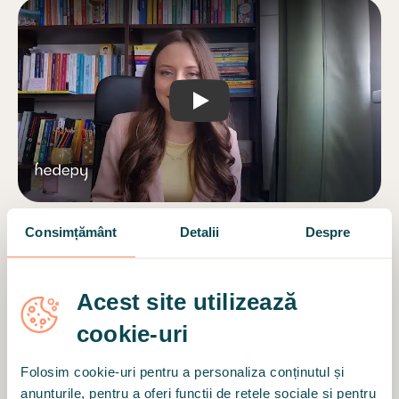
Play
Consimțământ
Detalii
Despre
Tipul ședinței
Online
Acest site utilizează
Ședințele online au loc prin apel video securizat,
pe platforma Hedepy.
cookie-uri
Folosim cookie-uri pentru a personaliza conținutul și
anunțurile, pentru a oferi funcții de rețele sociale și pentru