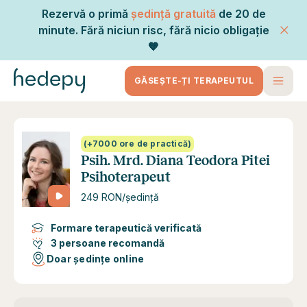
Rezervă o primă
ședință gratuită
de 20 de
minute. Fără niciun risc, fără nicio obligație
🧡
GĂSEȘTE-ȚI TERAPEUTUL
(+7000 ore de practică)
Psih. Mrd. Diana Teodora Pitei
Psihoterapeut
249 RON/ședință
Formare terapeutică verificată
3 persoane recomandă
Doar ședințe online