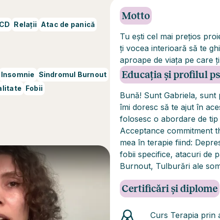
Motto
CD
Relații
Atac de panică
Tu ești cel mai prețios pro
ți vocea interioară să te 
aproape de viața pe care ți
Educația și profilul 
Insomnie
Sindromul Burnout
alitate
Fobii
Bună! Sunt Gabriela, sunt 
îmi doresc să te ajut în aces
folosesc o abordare de tip
Acceptance commitment th
mea în terapie fiind: Depres
fobii specifice, atacuri de
Burnout, Tulburări ale somn
Certificări și diplome
Curs Terapia prin