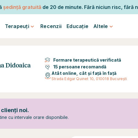
mă
ședință gratuită
de 20 de minute. Fără niciun risc, fără n
Terapeuți
Recenzii
Educație
Altele
Formare terapeutică verificată
na Didoaica
15 persoane recomandă
Atât online, cât și față în față
Strada Edgar Quinet 10, 010018 București
lienți noi.
ine cu intervale orare disponibile.