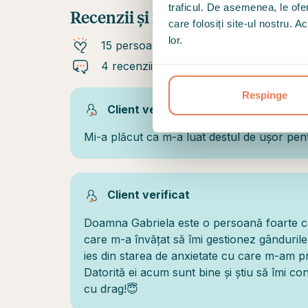
traficul. De asemenea, le ofer
Recenzii și recomandări
care folosiți site-ul nostru. A
lor.
15 persoane recomandă
4 recenzii
Respinge
Client verificat
Mi-a plăcut ca m-a luat destul de ușor pen
Client verificat
Doamna Gabriela este o persoană foarte c
care m-a învățat să îmi gestionez gândurile 
ies din starea de anxietate cu care m-am pr
Datorită ei acum sunt bine și știu să îmi c
cu drag!😇