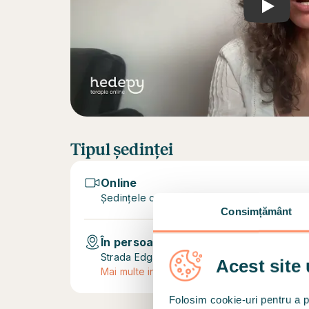
Play
Tipul ședinței
Online
Ședințele online au loc prin apel video sec
Consimțământ
În persoană (offline)
Strada Edgar Quinet 10, 010018 București
(m
Acest site 
Mai multe informații
Folosim cookie-uri pentru a pe