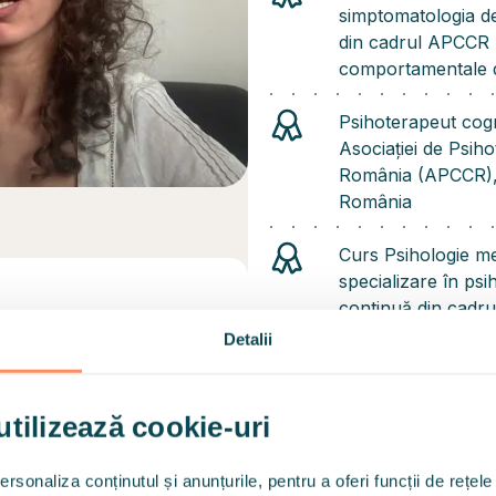
simptomatologia d
din cadrul APCCR (A
comportamentale 
Psihoterapeut cog
Asociației de Psih
România (APCCR), a
România
Curs Psihologie me
specializare în ps
continuă din cadrul
urizat, pe platforma Hedepy.
"Restart la Viață"
Detalii
Master ”Psihologie 
ap)
psihoterapie” din ca
utilizează cookie-uri
Educației, Univers
rsonaliza conținutul și anunțurile, pentru a oferi funcții de rețele
Licență în Psiholog