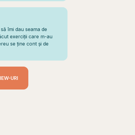
t să îmi dau seama de
cut exerciții care m-au
reu se ține cont și de
IEW-URI