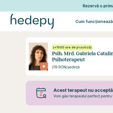
Rezervă o pri
Cum funcționează
(+1500 ore de practică)
Psih. Mrd. Gabriela Catali
Psihoterapeut
219 RON/ședință
Acest terapeut nu acceptă c
Vom găsi terapeutul perfect pentru t