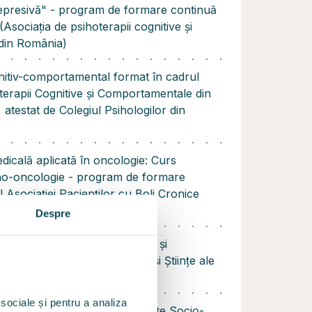
epresivă" - program de formare continuă
sociația de psihoterapii cognitive și
din România)
nitiv-comportamental format în cadrul
oterapii Cognitive și Comportamentale din
testat de Colegiul Psihologilor din
dicală aplicată în oncologie: Curs
iho-oncologie - program de formare
 Asociației Pacienților cu Boli Cronice
Despre
clinică, consiliere psihologică și
drul Facultății de Psihologie și Științe ale
itatea Babeș-Bolyai
 sociale și pentru a analiza
ie din cadrul Facultății de Științe Socio-