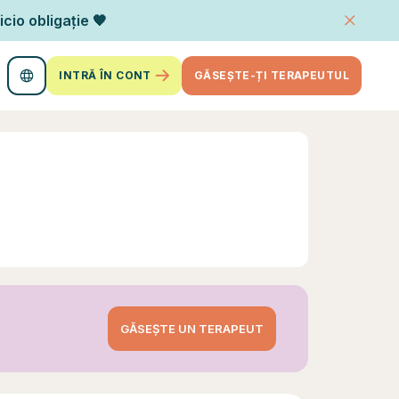
icio obligație 🧡
INTRĂ ÎN CONT
GĂSEȘTE-ȚI TERAPEUTUL
GĂSEȘTE UN TERAPEUT