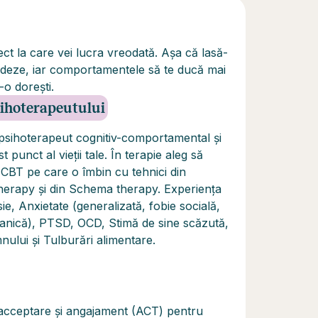
iect la care vei lucra vreodată. Așa că lasă-
ghideze, iar comportamentele să te ducă mai
-o dorești.
psihoterapeutului
psihoterapeut cognitiv-comportamental și
t punct al vieții tale. În terapie aleg să
 CBT pe care o îmbin cu tehnici din
erapy și din Schema therapy. Experiența
ie, Anxietate (generalizată, fobie socială,
 panică), PTSD, OCD, Stimă de sine scăzută,
ului și Tulburări alimentare.
 acceptare și angajament (ACT) pentru