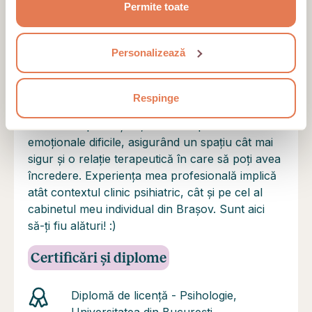
Permite toate
exterior.
Educația și profilul psihoterapeutului
Personalizează
Eu sunt Ioana, psiholog și psihoterapeut, fiind
formată în Psihoterapie Experiențială Focalizată
pe Emoții - EFT (București), cu specializare în
Respinge
Psihologia Traumei. Abordarea mea este
umanist-experiențială, cu focus pe trăirile
emoționale dificile, asigurând un spațiu cât mai
sigur și o relație terapeutică în care să poți avea
încredere. Experiența mea profesională implică
atât contextul clinic psihiatric, cât și pe cel al
cabinetul meu individual din Brașov. Sunt aici
să-ți fiu alături! :)
Certificări și diplome
Diplomă de licență - Psihologie,
Universitatea din București