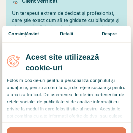
Client verificat
Un terapeut extrem de dedicat și profesionist,
care știe exact cum să te ghideze cu blândețe și
claritate. Încă de la primele ședințe am simțit
Consimțământ
Detalii
Despre
schimbări reale în starea mea emoțională. Mă
simt mai echilibrată, mai liniștită și mai bine cu
mine însămi. Face o diferență reală și sunt
Acest site utilizează
recunoscătoare pentru acest proces. O
recomand din toată inima.
cookie-uri
Folosim cookie-uri pentru a personaliza conținutul și
anunțurile, pentru a oferi funcții de rețele sociale și pentru
a analiza traficul. De asemenea, le oferim partenerilor de
Motto
rețele sociale, de publicitate și de analize informații cu
Alături de mine, cu blândețe și răbdare, putem
privire la modul în care folosiți site-ul nostru. Aceștia le
pava drumul către tine, către ce-ți lipsește și ce
pot combina cu alte informații oferite de dvs. sau culese
ai nevoie pentru a-ți restabili echilibrul - pentru
în urma folosirii serviciilor lor.
o viață trăită bine atât în interior, cât și în