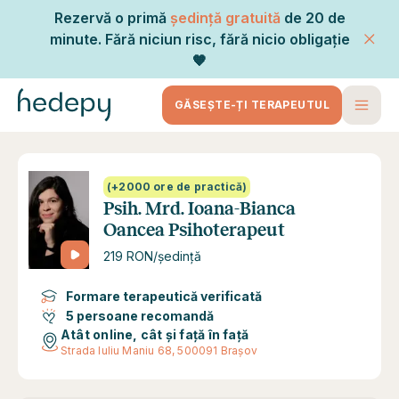
Rezervă o primă
ședință gratuită
de 20 de
minute. Fără niciun risc, fără nicio obligație
🧡
GĂSEȘTE-ȚI TERAPEUTUL
(+2000 ore de practică)
Psih. Mrd. Ioana-Bianca
Oancea Psihoterapeut
219 RON/ședință
Formare terapeutică verificată
5 persoane recomandă
Atât online, cât și față în față
Strada Iuliu Maniu 68, 500091 Brașov