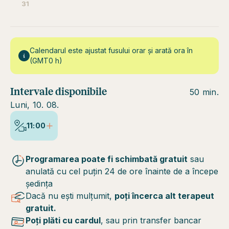
31
Calendarul este ajustat fusului orar și arată ora în
(GMT0 h)
Intervale disponibile
50 min.
Luni, 10. 08.
11:00
Programarea poate fi schimbată gratuit
sau
anulată cu cel puțin 24 de ore înainte de a începe
ședința
Dacă nu ești mulțumit,
poți încerca alt terapeut
gratuit.
Poți plăti cu cardul
, sau prin transfer bancar