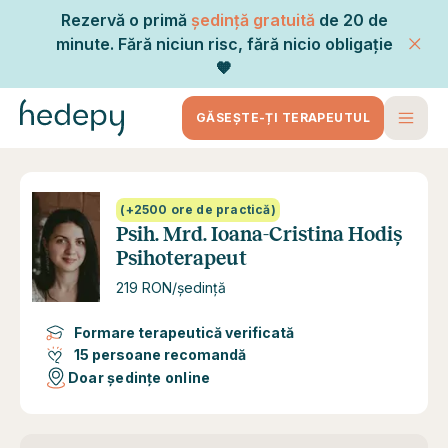
Rezervă o primă
ședință gratuită
de 20 de
minute. Fără niciun risc, fără nicio obligație
🧡
GĂSEȘTE-ȚI TERAPEUTUL
(+2500 ore de practică)
Psih. Mrd. Ioana-Cristina Hodiș
Psihoterapeut
219 RON/ședință
Formare terapeutică verificată
15 persoane recomandă
Doar ședințe online