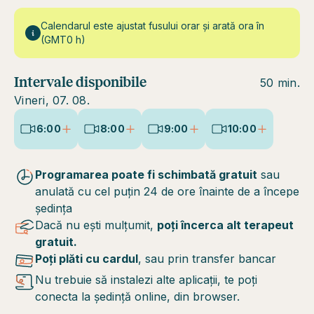
Calendarul este ajustat fusului orar și arată ora în
(GMT0 h)
Intervale disponibile
50 min.
Vineri, 07. 08.
6:00
8:00
9:00
10:00
Programarea poate fi schimbată gratuit
sau
anulată cu cel puțin 24 de ore înainte de a începe
ședința
Dacă nu ești mulțumit,
poți încerca alt terapeut
gratuit.
Poți plăti cu cardul
, sau prin transfer bancar
Nu trebuie să instalezi alte aplicații, te poți
conecta la ședință online, din browser.