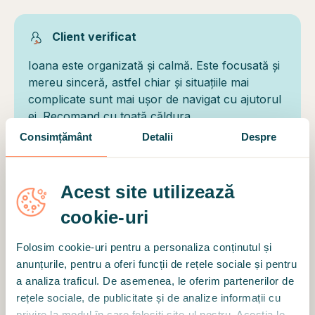
Client verificat
Ioana este organizată și calmă. Este focusată și
mereu sinceră, astfel chiar și situațiile mai
complicate sunt mai ușor de navigat cu ajutorul
ei. Recomand cu toată căldura.
Consimțământ
Detalii
Despre
ARATĂ MAI MULTE REVIEW-URI
Acest site utilizează
cookie-uri
Folosim cookie-uri pentru a personaliza conținutul și
Motto
anunțurile, pentru a oferi funcții de rețele sociale și pentru
a analiza traficul. De asemenea, le oferim partenerilor de
"Când nu mai putem schimba o situație, suntem
rețele sociale, de publicitate și de analize informații cu
provocați să ne schimbăm pe noi înșine." (Viktor
privire la modul în care folosiți site-ul nostru. Aceștia le