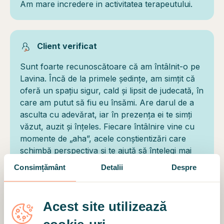
Am mare incredere in activitatea terapeutului.
Client verificat
Sunt foarte recunoscătoare că am întâlnit-o pe
Lavina. Încă de la primele ședințe, am simțit că
oferă un spațiu sigur, cald și lipsit de judecată, în
care am putut să fiu eu însămi. Are darul de a
asculta cu adevărat, iar în prezența ei te simți
văzut, auzit și înțeles. Fiecare întâlnire vine cu
momente de „aha”, acele conștientizări care
schimbă perspectiva și te ajută să înțelegi mai
bine cine ești și de ce reacționezi într-un anumit
Consimțământ
Detalii
Despre
fel. Întrebările și observațiile ei sunt blânde, dar
extrem de valoroase, iar progresul se simte pas
cu pas. Unul dintre lucrurile pe care le apreciez
Acest site utilizează
cel mai mult este felul în care vorbește. Vocea
calmă, răbdarea și modul ei liniștitor de a