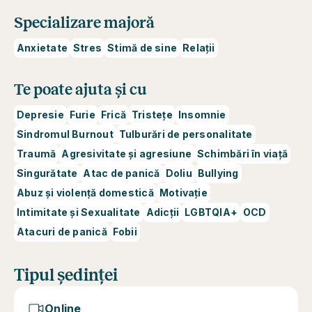
Specializare majoră
Anxietate
Stres
Stimă de sine
Relații
Te poate ajuta și cu
Depresie
Furie
Frică
Tristețe
Insomnie
Sindromul Burnout
Tulburări de personalitate
Traumă
Agresivitate și agresiune
Schimbări în viață
Singurătate
Atac de panică
Doliu
Bullying
Abuz și violență domestică
Motivație
Intimitate și Sexualitate
Adicții
LGBTQIA+
OCD
Atacuri de panică
Fobii
Tipul ședinței
Online