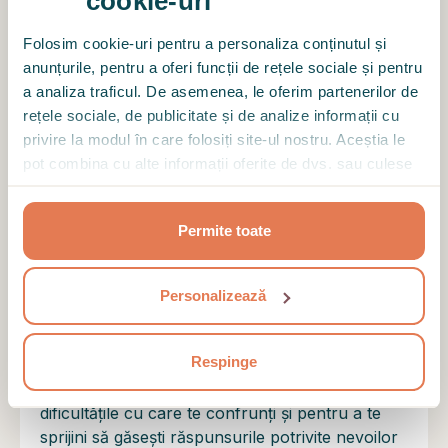
cookie-uri
comunica creează o stare de relaxare care face
Folosim cookie-uri pentru a personaliza conținutul și
ca procesul terapeutic să fie mai ușor și mai
anunțurile, pentru a oferi funcții de rețele sociale și pentru
firesc. Plec de la fiecare ședință cu mai multă
a analiza traficul. De asemenea, le oferim partenerilor de
claritate, mai multă liniște și cu sentimentul că
rețele sociale, de publicitate și de analize informații cu
am făcut încă un pas important spre mine
privire la modul în care folosiți site-ul nostru. Aceștia le
însămi. O recomand din toată inima oricui își
pot combina cu alte informații oferite de dvs. sau culese
dorește un terapeut empatic, autentic și
în urma folosirii serviciilor lor.
profesionist, care știe să te însoțească cu
blândețe și respect în procesul de
Permite toate
autocunoaștere și vindecare.
Personalizează
Motto
Respinge
”Creez un spațiu sigur și blând pentru a naviga
dificultățile cu care te confrunți și pentru a te
sprijini să găsești răspunsurile potrivite nevoilor