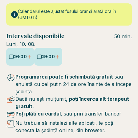
Calendarul este ajustat fusului orar și arată ora în
(GMT0 h)
Intervale disponibile
50 min.
Luni, 10. 08.
6:00
9:00
Programarea poate fi schimbată gratuit
sau
anulată cu cel puțin 24 de ore înainte de a începe
ședința
Dacă nu ești mulțumit,
poți încerca alt terapeut
gratuit.
Poți plăti cu cardul
, sau prin transfer bancar
Nu trebuie să instalezi alte aplicații, te poți
conecta la ședință online, din browser.