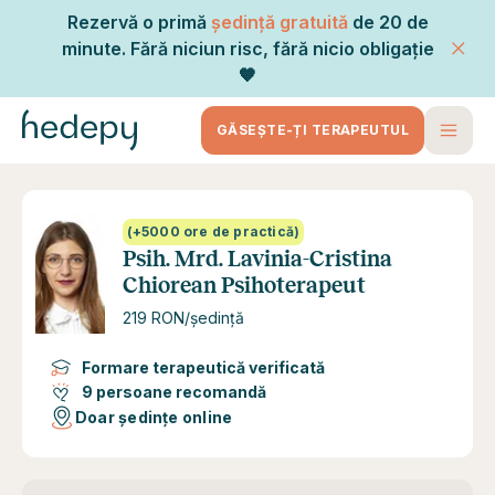
Rezervă o primă
ședință gratuită
de 20 de
minute. Fără niciun risc, fără nicio obligație
🧡
GĂSEȘTE-ȚI TERAPEUTUL
(+5000 ore de practică)
Psih. Mrd. Lavinia-Cristina
Chiorean Psihoterapeut
219 RON/ședință
Formare terapeutică verificată
9 persoane recomandă
Doar ședințe online