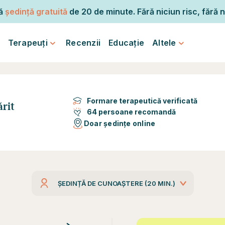
mă
ședință gratuită
de 20 de minute. Fără niciun risc, fără n
Terapeuți
Recenzii
Educație
Altele
Formare terapeutică verificată
ărit
64 persoane recomandă
Doar ședințe online
ȘEDINȚĂ DE CUNOAȘTERE (20 MIN.)