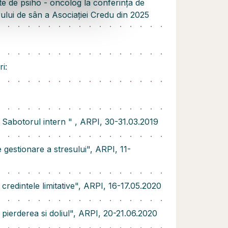
tate de psiho - oncolog la conferința de
ului de sân a Asociației Credu din 2025
ri:
u Sabotorul intern " , ARPI, 30-31.03.2019
de gestionare a stresului", ARPI, 11-
u credintele limitative", ARPI, 16-17.05.2020
u pierderea si doliul", ARPI, 20-21.06.2020