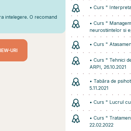
•⁠ ⁠Curs " Interpre
era intelegere. O recomand
•⁠ ⁠Curs " Managem
neurostiintelor si 
•⁠ ⁠Curs " Atasamen
IEW-URI
•⁠ ⁠Curs " Tehnici 
ARPI, 26.10.2021
•⁠ ⁠Tabăra de psiho
5.11.2021
•⁠ ⁠Curs " Lucrul c
•⁠ ⁠Curs " Tratamen
22.02.2022