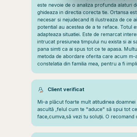
este nevoie de o analiza profunda alaturi 
ghideaza in directia corecta tie. Ortansa est
necesar si nejudecand iti ilustreaza de ce ai 
potential au acestea de a te reface. Totul e
adapteaza situatiei. Este de remarcat intere
intrucat presiunea timpului nu exista si ai 
pana simti ca ai spus tot ce te apasa. Mul
metoda de abordare oferita care acum m-a f
constelatia din familia mea, pentru a fi impl
Client verificat
Mi-a plăcut foarte mult atitudinea doamne
ascultă ,felul cum te "aduce" să spui tot c
face,cumva,să vezi tu soluții. O recomand 