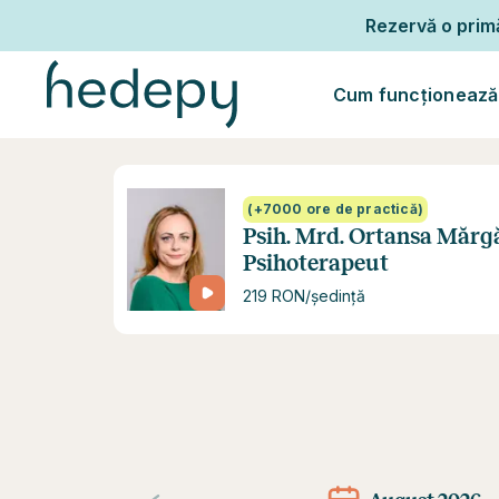
Rezervă o pri
Cum funcționează
(+7000 ore de practică)
Psih. Mrd. Ortansa Mărg
Psihoterapeut
219 RON/ședință