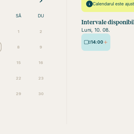
Calendarul este ajust
SÂ
DU
Intervale disponibi
Luni, 10. 08.
1
2
14:00
8
9
15
16
22
23
29
30