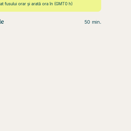
at fusului orar și arată ora în (GMT0 h)
le
50 min.