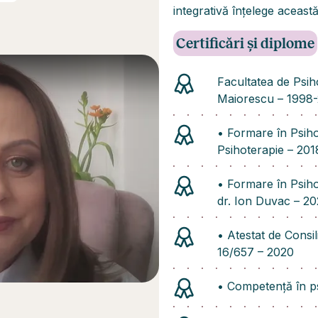
integrativă înțelege această
Certificări și diplome
Facultatea de Psiho
Maiorescu – 1998
•⁠ ⁠Formare în Psi
Psihoterapie – 201
•⁠ ⁠Formare în Psiho
dr. Ion Duvac – 20
•⁠ ⁠Atestat de Cons
16/657 – 2020
•⁠ ⁠Competență în 