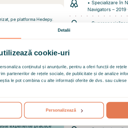
•⁠ ⁠Specializare în
Navigators – 2019
urizat, pe platforma Hedepy.
•⁠ ⁠Supraspecializa
Detalii
•⁠ ⁠Specializare in
2024
utilizează cookie-uri
•⁠ ⁠Specializare in 
rsonaliza conținutul și anunțurile, pentru a oferi funcții de rețele
im partenerilor de rețele sociale, de publicitate și de analize info
•⁠ ⁠Licență în testa
ceștia le pot combina cu alte informații oferite de dvs. sau culese î
anxietate, tulburar
traumatic, tulburăr
stii inspre ce ar trebui sa te
tulburari de person
 aceasta persoana care te
aza intr-o sfera privata cum
•⁠ ⁠Speaker in cali
Personalizează
ar si familia) nu ar putea
preventie a cancer
ider ca toti traim anumite
ceste experiente practice