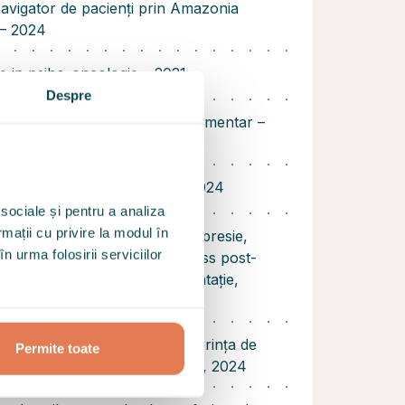
 Navigator de pacienți prin Amazonia
 – 2024
re in psiho-oncologie – 2021
Despre
 tulburările de comportament alimentar –
tulburările de personalitate – 2024
 sociale și pentru a analiza
rmații cu privire la modul în
re și evaluare psihometrică : depresie,
n urma folosirii serviciilor
e de panică, tulburare de stress post-
i cognitive, tulburari de alimentație,
aliate
tate de psiho - oncolog la conferința de
Permite toate
ului de sân a Asociației Credu, 2024