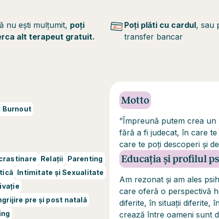
ă nu ești mulțumit,
poți
Poți plăti cu cardul
, sau 
erca alt terapeut gratuit.
transfer bancar
Motto
 Burnout
”Împreună putem crea un "s
fără a fi judecat, în care te
care te poți descoperi și de
Educația și profilul 
crastinare
Relații
Parenting
tică
Intimitate și Sexualitate
Am rezonat și am ales psiho
ivație
care oferă o perspectivă hol
ngrijire pre și post natală
diferite, în situații diferite
ing
crează între oameni sunt d