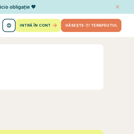
icio obligație 🧡
INTRĂ ÎN CONT
GĂSEȘTE-ȚI TERAPEUTUL