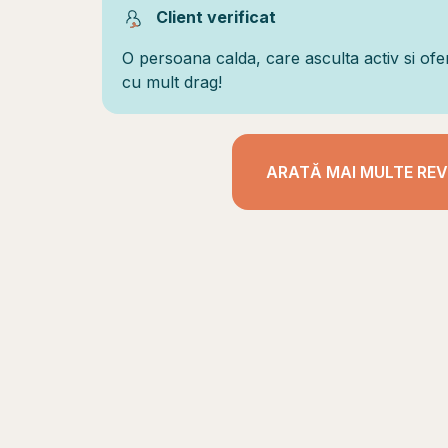
Client verificat
O persoana calda, care asculta activ si of
cu mult drag!
ARATĂ MAI MULTE REV