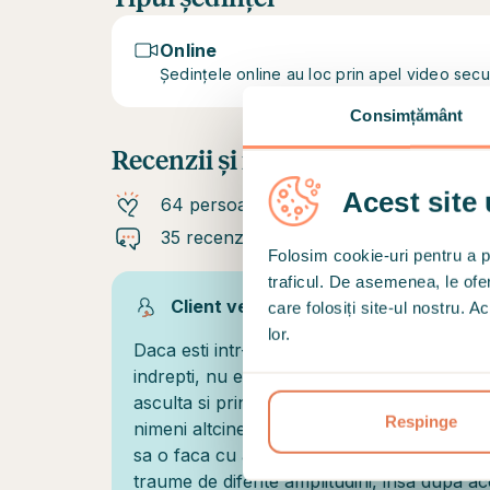
Online
Ședințele online au loc prin apel video sec
Consimțământ
Recenzii și recomandări
Acest site 
64 persoane recomandă
35 recenzii
Folosim cookie-uri pentru a pe
traficul. De asemenea, le ofer
Client verificat
care folosiți site-ul nostru. A
lor.
Daca esti intr-o situatie foarte dificila si nu 
indrepti, nu ezita sa iei decizia de a alege
asculta si prin relatarea vietii tale te ghide
Respinge
nimeni altcineva (de exemplu prieteni si chi
sa o faca cu adevarat la acelasi nivel. Cons
traume de diferite amplitudini, insa dupa a