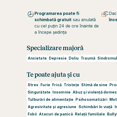
Programarea poate fi
Dac
schimbată gratuit
sau anulată
înc
cu cel puțin 24 de ore înainte de
a începe ședința
Specializare majoră
Anxietate
Depresie
Doliu
Traumă
Sindromul
Te poate ajuta și cu
Stres
Furie
Frică
Tristețe
Stimă de sine
Pro
Singurătate
Insomnie
Abuz și violență domes
Tulburări de alimentație
Psihosomatizări
Mot
Agresivitate și agresiune
Schimbări în viață
I
Fobii
Atacuri de panică
Relații familiale
Bully