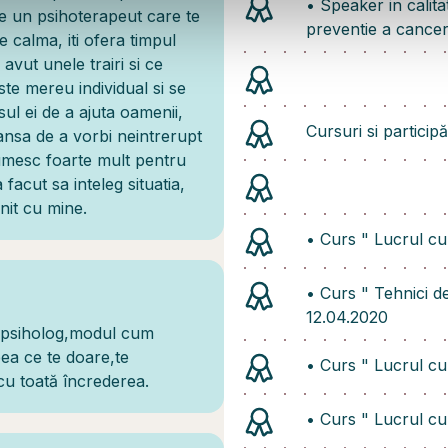
•⁠ ⁠Speaker in cali
de un psihoterapeut care te
preventie a cancer
e calma, iti ofera timpul
avut unele trairi si ce
ste mereu individual si se
sul ei de a ajuta oamenii,
Cursuri si participă
sansa de a vorbi neintrerupt
tumesc foarte mult pentru
acut sa inteleg situatia,
init cu mine.
•⁠ ⁠Curs " Lucrul c
•⁠ ⁠Curs " Tehnici 
12.04.2020
i psiholog,modul cum
eea ce te doare,te
•⁠ ⁠Curs " Lucrul c
cu toată încrederea.
•⁠ ⁠Curs " Lucrul c