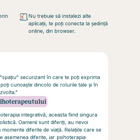
prin
Nu trebuie să instalezi alte
aplicații, te poți conecta la ședință
online, din browser.
pațiu" securizant în care te poți exprima
 poți cunoaște dincolo de rolurile tale și în
zvolta.”
psihoterapeutului
terapia integrativă, aceasta fiind singura
istică. Oamenii sunt diferiți, au nevoi
, în momente diferite de viață. Relațiile care se
e asemenea diferite, iar psihoterapia