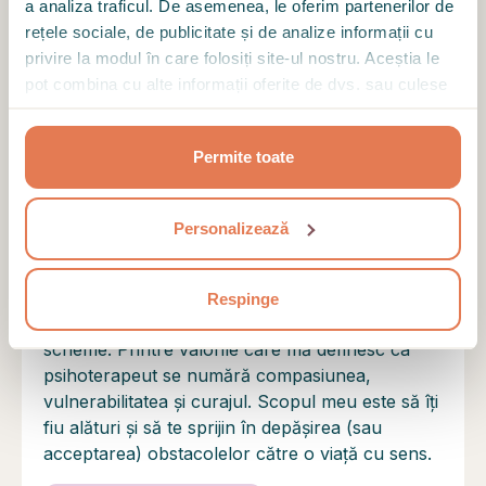
a analiza traficul. De asemenea, le oferim partenerilor de
ARATĂ MAI MULTE REVIEW-URI
rețele sociale, de publicitate și de analize informații cu
privire la modul în care folosiți site-ul nostru. Aceștia le
pot combina cu alte informații oferite de dvs. sau culese
în urma folosirii serviciilor lor.
Motto
Permite toate
Nu contează ce a făcut viața cu tine, contează
ce alegi să faci tu cu ce a făcut viața din tine.
Personalizează
Educația și profilul psihoterapeutului
Abordarea mea terapeutică este una ce îmbină
Respinge
tehnici din CBT, ACT și terapia bazată pe
scheme. Printre valorile care mă definesc ca
psihoterapeut se numără compasiunea,
vulnerabilitatea și curajul. Scopul meu este să îți
fiu alături și să te sprijin în depășirea (sau
acceptarea) obstacolelor către o viață cu sens.