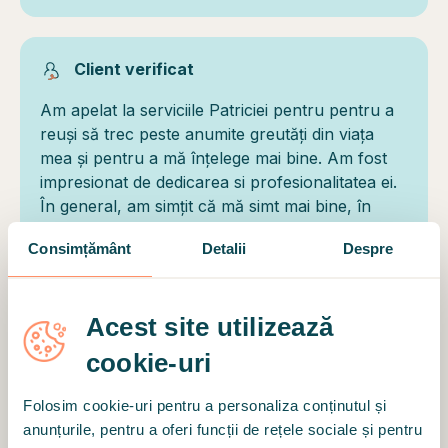
Client verificat
Am apelat la serviciile Patriciei pentru pentru a
reuși să trec peste anumite greutăți din viața
mea și pentru a mă înțelege mai bine. Am fost
impresionat de dedicarea si profesionalitatea ei.
În general, am simțit că mă simt mai bine, în
control și că modul meu de a aborda situațiile s-
Consimțământ
Detalii
Despre
a schimbat spre bine.
Acest site utilizează
Client verificat
cookie-uri
O persoana foarte calda si intelegatoare.
Folosim cookie-uri pentru a personaliza conținutul și
anunțurile, pentru a oferi funcții de rețele sociale și pentru