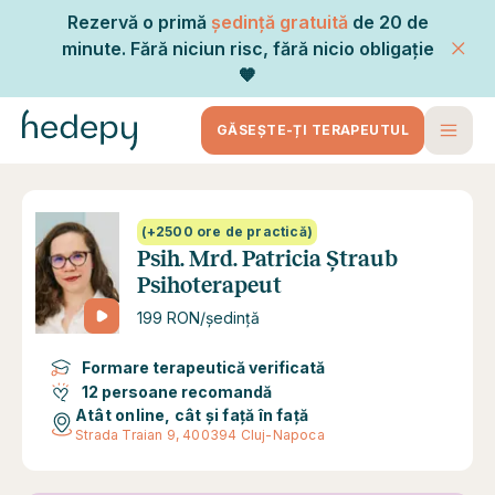
Rezervă o primă
ședință gratuită
de 20 de
minute. Fără niciun risc, fără nicio obligație
🧡
GĂSEȘTE-ȚI TERAPEUTUL
(+2500 ore de practică)
Psih. Mrd. Patricia Ștraub
Psihoterapeut
199 RON/ședință
Formare terapeutică verificată
12 persoane recomandă
Atât online, cât și față în față
Strada Traian 9, 400394 Cluj-Napoca