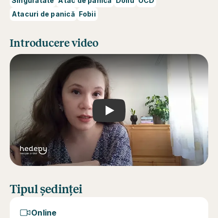
Singurătate
Atac de panică
Doliu
OCD
Atacuri de panică
Fobii
Introducere video
Play
Tipul ședinței
Online