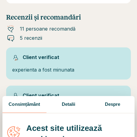
Recenzii și recomandări
11 persoane recomandă
5 recenzii
Client verificat
experienta a fost minunata
Client verificat
Consimțământ
Detalii
Despre
Prima sedinta de terapie care a decurs minunat!
Ii multumesc frumos doamnei Stroie pentru
blandete si sfaturile bune pe care mi le-a oferit.
Acest site utilizează