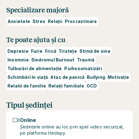
Specializare majoră
Anxietate
Stres
Relații
Procrastinare
Te poate ajuta și cu
Depresie
Furie
Frică
Tristețe
Stimă de sine
Insomnie
Sindromul Burnout
Traumă
Tulburări de alimentație
Psihosomatizări
Schimbări în viață
Atac de panică
Bullying
Motivație
Relatii de familie
Relații familiale
OCD
Tipul ședinței
Online
Ședințele online au loc prin apel video securizat,
pe platforma Hedepy.