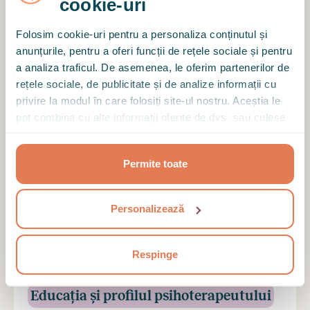
cookie-uri
Client verificat
Folosim cookie-uri pentru a personaliza conținutul și
anunțurile, pentru a oferi funcții de rețele sociale și pentru
O persoana calda, atenta si prezenta pe tot
a analiza traficul. De asemenea, le oferim partenerilor de
parcursul sedintei. Poti simti liniste si pace in
rețele sociale, de publicitate și de analize informații cu
vocea ei. Recomand cu drag.
privire la modul în care folosiți site-ul nostru. Aceștia le
pot combina cu alte informații oferite de dvs. sau culese
în urma folosirii serviciilor lor.
ARATĂ MAI MULTE REVIEW-URI
Permite toate
Personalizează
Motto
Respinge
Sunt aici să contribui să creăm condițiile,
claritatea și instrumentele pentru reușita ta.
Educația și profilul psihoterapeutului