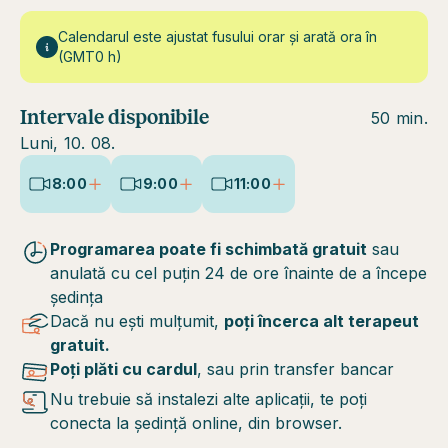
Calendarul este ajustat fusului orar și arată ora în
(GMT0 h)
Intervale disponibile
50 min.
Luni, 10. 08.
8:00
9:00
11:00
Programarea poate fi schimbată gratuit
sau
anulată cu cel puțin 24 de ore înainte de a începe
ședința
Dacă nu ești mulțumit,
poți încerca alt terapeut
gratuit.
Poți plăti cu cardul
, sau prin transfer bancar
Nu trebuie să instalezi alte aplicații, te poți
conecta la ședință online, din browser.