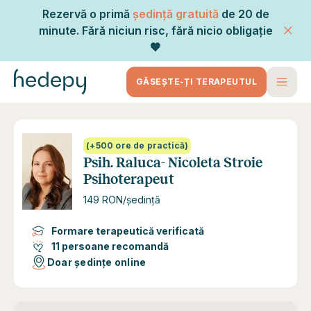
Rezervă o primă
ședință gratuită
de 20 de
minute. Fără niciun risc, fără nicio obligație
🧡
GĂSEȘTE-ȚI TERAPEUTUL
(+500 ore de practică)
Psih. Raluca- Nicoleta Stroie
Psihoterapeut
149 RON/ședință
Formare terapeutică verificată
11 persoane recomandă
Doar ședințe online