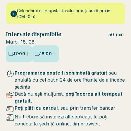
Calendarul este ajustat fusului orar și arată ora în
(GMT0 h)
Intervale disponibile
50 min.
Marți, 18. 08.
7:00
8:00
Programarea poate fi schimbată gratuit
sau
anulată cu cel puțin 24 de ore înainte de a începe
ședința
Dacă nu ești mulțumit,
poți încerca alt terapeut
gratuit.
Poți plăti cu cardul
, sau prin transfer bancar
Nu trebuie să instalezi alte aplicații, te poți
conecta la ședință online, din browser.