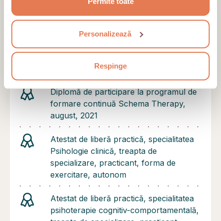
Permite toate
2020
Diplomă de master UBB - Tehnici
Personalizează
psihologice pentru controlul
comportamentului și dezvoltarea
Respinge
potențialului uman, iunie, 2022
Diplomă de participare la programul de
formare continuă Schema Therapy,
august, 2021
Atestat de liberă practică, specialitatea
Psihologie clinică, treapta de
specializare, practicant, forma de
exercitare, autonom
Atestat de liberă practică, specialitatea
psihoterapie cognitiv-comportamentală,