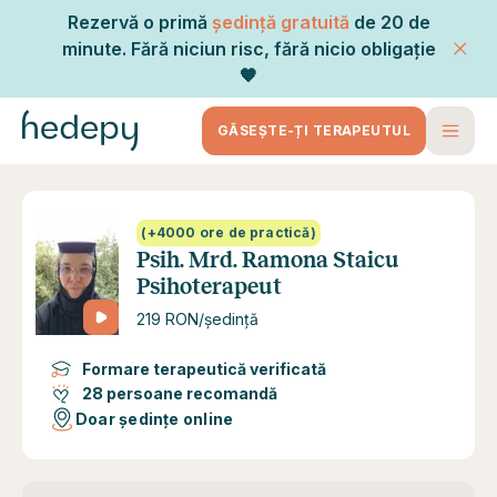
Rezervă o primă
ședință gratuită
de 20 de
minute. Fără niciun risc, fără nicio obligație
🧡
GĂSEȘTE-ȚI TERAPEUTUL
(+4000 ore de practică)
Psih. Mrd. Ramona Staicu
Psihoterapeut
219 RON/ședință
Formare terapeutică verificată
28 persoane recomandă
Doar ședințe online