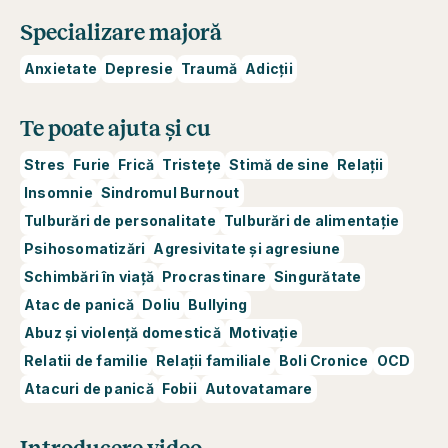
Specializare majoră
Anxietate
Depresie
Traumă
Adicții
Te poate ajuta și cu
Stres
Furie
Frică
Tristețe
Stimă de sine
Relații
Insomnie
Sindromul Burnout
Tulburări de personalitate
Tulburări de alimentație
Psihosomatizări
Agresivitate și agresiune
Schimbări în viață
Procrastinare
Singurătate
Atac de panică
Doliu
Bullying
Abuz și violență domestică
Motivație
Relatii de familie
Relații familiale
Boli Cronice
OCD
Atacuri de panică
Fobii
Autovatamare