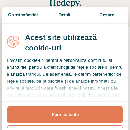
Hedepy.
Consimțământ
Detalii
Despre
Vezi care este părerea lor
Acest site utilizează
cookie-uri
Încă de la prima ședință am simțit că
Folosim cookie-uri pentru a personaliza conținutul și
există o conexiune autentică între noi.
anunțurile, pentru a oferi funcții de rețele sociale și pentru
M-am simțit ascultată, înțeleasă și în
a analiza traficul. De asemenea, le oferim partenerilor de
siguranță, iar pentru mine acest lucru a
rețele sociale, de publicitate și de analize informații cu
făcut o diferență enormă. Știu că o astfel
privire la modul în care folosiți site-ul nostru. Aceștia le
pot combina cu alte informații oferite de dvs. sau culese
de conexiune nu apare în toate relațiile
în urma folosirii serviciilor lor.
terapeutice, însă eu am avut norocul să
o simt încă de la început. Empatia, r
...
Permite toate
Recenzia a fost scrisă după o lungă perioadă