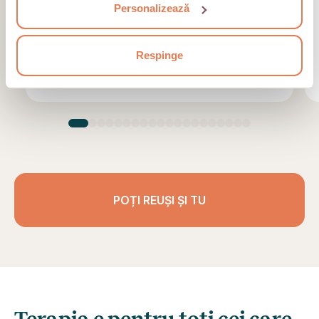
lucru cu Psih. Mrd. Gabriela Georgiana Roxin
Personalizează
Psihoterapeut. Ședințele de terapie s-au
concentrat pe diverse subiecte, precum
anxietate, stres și încă 5
Respinge
Data revizuirii • 27. 07. 2026
POȚI REUȘI ȘI TU