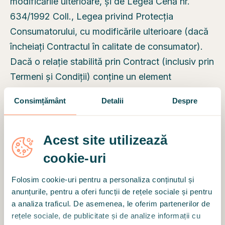
modificările ulterioare, și de Legea Cehă nr.
634/1992 Coll., Legea privind Protecția
Consumatorului, cu modificările ulterioare (dacă
încheiați Contractul în calitate de consumator).
Dacă o relație stabilită prin Contract (inclusiv prin
Termeni și Condiții) conține un element
internațional (străin), atunci se convine ca o
Consimțământ
Detalii
Despre
astfel de relație să fie guvernată de legea cehă.
Totuși, această prevedere nu afectează
drepturile aplicabile ale consumatorului.
Acest site utilizează
cookie-uri
Putem modifica sau amenda unilateral textul
Termenilor și Condițiilor în orice moment. Noul
Folosim cookie-uri pentru a personaliza conținutul și
text al Condițiilor este efectiv în a 15-a zi de la
anunțurile, pentru a oferi funcții de rețele sociale și pentru
a analiza traficul. De asemenea, le oferim partenerilor de
publicarea sa în cadrul Platformei. Vă vom
rețele sociale, de publicitate și de analize informații cu
informa despre o astfel de modificare prin e-mail,