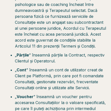
psihologice sau de coaching încheiat între
dumneavoastră și Terapeutul selectat. Dacă
persoana fizică ce furnizează serviciile de
Consultație este un angajat sau subcontractant
al unei persoane juridice, Acordul cu Terapeutul
este încheiat cu acea persoană juridică. Acest
acord este guvernat de condițiile stabilite la
Articolul 11 din prezenții Termeni și Condiții.
„
Părțile
” înseamnă părțile la Contract, respectiv
Clientul și Operatorul.
„
Cont
” înseamnă un cont de utilizator creat de
Client pe Platformă, prin care pot fi comandate
Consultații, gestionate rezervări, frecventate
Consultații online și utilizate alte Servicii.
„
Voucher
” înseamnă un voucher pentru
accesarea Consultațiilor la o valoare specificată,
pe care îl puteți achiziționa prin intermediul