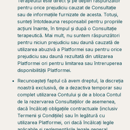
Terapeutul este direct și pe deplin răspunzător
pentru orice prejudiciu cauzat de Consultație
sau de informațiile furnizate de acesta. Totuși,
sunteți întotdeauna responsabil pentru propriile
acțiuni înainte, în timpul și după o Consultație
terapeutică. Mai mult, nu suntem răspunzători
pentru niciun prejudiciu sau daună cauzată de
utilizarea abuzivă a Platformei sau pentru orice
prejudiciu sau daună rezultată din utilizarea
Platformei ori pentru limitarea sau întreruperea
disponibilității Platformei.
Recunoașteți faptul că avem dreptul, la discreția
noastră exclusivă, de a dezactiva temporar sau
complet utilizarea Contului și de a bloca Contul
de la rezervarea Consultațiilor de asemenea,
dacă încălcați obligațiile contractuale (inclusiv
Termenii și Condițiile) sau în legătură cu
utilizarea Platformei, ori dacă încălcați legile
aplicabile și reglementările legale general