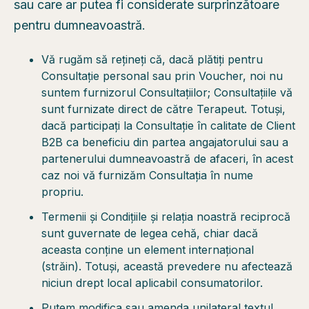
sau care ar putea fi considerate surprinzătoare
pentru dumneavoastră.
Vă rugăm să rețineți că, dacă plătiți pentru
Consultație personal sau prin Voucher, noi nu
suntem furnizorul Consultațiilor; Consultațiile vă
sunt furnizate direct de către Terapeut. Totuși,
dacă participați la Consultație în calitate de Client
B2B ca beneficiu din partea angajatorului sau a
partenerului dumneavoastră de afaceri, în acest
caz noi vă furnizăm Consultația în nume
propriu.
Termenii și Condițiile și relația noastră reciprocă
sunt guvernate de legea cehă, chiar dacă
aceasta conține un element internațional
(străin). Totuși, această prevedere nu afectează
niciun drept local aplicabil consumatorilor.
Putem modifica sau amenda unilateral textul