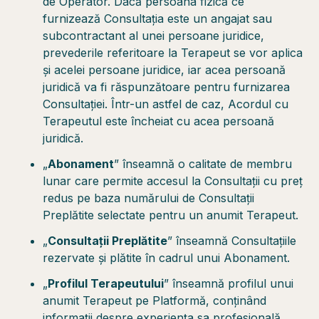
de Operator. Dacă persoana fizică ce
furnizează Consultația este un angajat sau
subcontractant al unei persoane juridice,
prevederile referitoare la Terapeut se vor aplica
și acelei persoane juridice, iar acea persoană
juridică va fi răspunzătoare pentru furnizarea
Consultației. Într-un astfel de caz, Acordul cu
Terapeutul este încheiat cu acea persoană
juridică.
„
Abonament
” înseamnă o calitate de membru
lunar care permite accesul la Consultații cu preț
redus pe baza numărului de Consultații
Preplătite selectate pentru un anumit Terapeut.
„
Consultații Preplătite
” înseamnă Consultațiile
rezervate și plătite în cadrul unui Abonament.
„
Profilul Terapeutului
” înseamnă profilul unui
anumit Terapeut pe Platformă, conținând
informații despre experiența sa profesională,