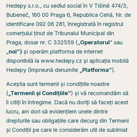
Hedepy s.r.o., cu sediul social în V Tišině 474/3,
Bubeneč, 160 00 Praga 6, Republica Cehă, Nr. de
identificare 092 06 281, înregistrată în registrul
comerțului ținut de Tribunalul Municipal din
Praga, dosar nr. C 332559 („
Operatorul
” sau
„
noi”)
și operăm platforma de internet
disponibilă la www.hedepy.cz și aplicația mobilă
Hedepy (împreună denumite
„Platforma”
).
Aceștia sunt termenii și condițiile noastre
(
„Termenii și Condițiile”
) și vă recomandăm să
îi citiți în întregime. Dacă nu doriți să faceți acest
lucru, am dori să evidențiem unele dintre
drepturile sau obligațiile care decurg din Termeni
și Condiții pe care le considerăm util de subliniat