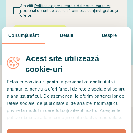
Am citit
Politica de prelucrare a datelor cu caracter
personal
și sunt de acord să primesc conținut gratuit și
oferte.
HAI SĂ DISCUTĂM
Consimțământ
Detalii
Despre
Acest site utilizează
cookie-uri
Folosim cookie-uri pentru a personaliza conținutul și
anunțurile, pentru a oferi funcții de rețele sociale și pentru
Alegerea a peste 200 de companii din întreaga lume
a analiza traficul. De asemenea, le oferim partenerilor de
rețele sociale, de publicitate și de analize informații cu
privire la modul în care folosiți site-ul nostru. Aceștia le
pot combina cu alte informații oferite de dvs. sau culese
în urma folosirii serviciilor lor.
De ce specialiștii de HR aleg