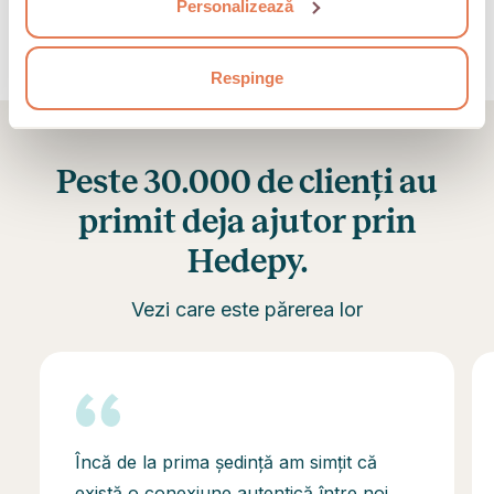
Personalizează
Respinge
Peste 30.000 de clienți au
primit deja ajutor prin
Hedepy.
Vezi care este părerea lor
Încă de la prima ședință am simțit că
există o conexiune autentică între noi.