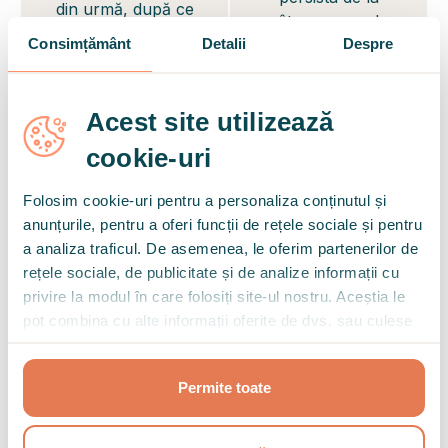
din urmă, după ce
câteva secunde
situația se va
Consimțământ
Detalii
Despre
la câteva luni
rezolva
Acest site utilizează
Nu este un
Este apărarea
cookie-uri
mecanism de
naturală a
apărare, se
organismului care
Folosim cookie-uri pentru a personaliza conținutul și
poate transforma
ne poate ajuta în
anunțurile, pentru a oferi funcții de rețele sociale și pentru
într-o boală
situații periculoase
a analiza traficul. De asemenea, le oferim partenerilor de
psihică
rețele sociale, de publicitate și de analize informații cu
privire la modul în care folosiți site-ul nostru. Aceștia le
Dacă ai experimentat simptome similare în
pot combina cu alte informații oferite de dvs. sau culese
ultimele 14 zile
, completează testul și discută
în urma folosirii serviciilor lor.
rezultatele cu un terapeut.
Permite toate
CITEȘTE MAI MULTE DESPRE ANXIETATE