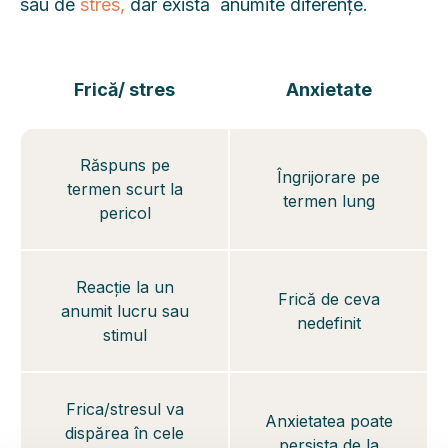
sau de
stres,
dar există anumite diferențe.
Frică/ stres
Anxietate
Răspuns pe
Îngrijorare pe
termen scurt la
termen lung
pericol
Reacție la un
Frică de ceva
anumit lucru sau
nedefinit
stimul
Frica/stresul va
Anxietatea poate
dispărea în cele
persista de la